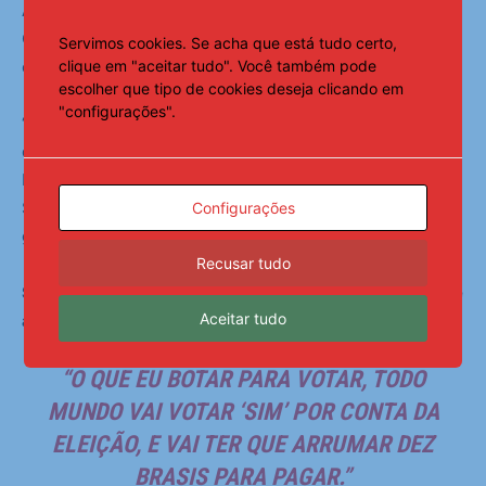
Alcolumbre reagiu quando cobrado pelo senador Fabiano
Contarato (PT-ES) para incluir na pauta o projeto que
Servimos cookies. Se acha que está tudo certo,
clique em "aceitar tudo". Você também pode
estabelece piso salarial de R$ 3 mil para garis.
escolher que tipo de cookies deseja clicando em
"configurações".
“Tenho 31 projetos que tratam de jornada de trabalho,
que tratam de piso de remuneração de muitas categorias.
Não posso ser seletivo”, respondeu o presidente do
Senado, ao alegar que, se pautasse o projeto do piso dos
Configurações
garis, teria que pautar de outras categorias profissionais.
Recusar tudo
Segundo Alcolumbre, seria complexo votar projetos que
Aceitar tudo
aumentem gastos em ano de eleição.
“O QUE EU BOTAR PARA VOTAR, TODO
MUNDO VAI VOTAR ‘SIM’ POR CONTA DA
ELEIÇÃO, E VAI TER QUE ARRUMAR DEZ
BRASIS PARA PAGAR.”