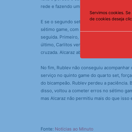
rede e fazendo um belo bate pronto: 6/3.
Servimos cookies. Se 
de cookies deseja cli
E se o segundo set foi decidido em erros de 
sétimo game, com o russo sacando em 30/15
seguida. Primeiro, uma passa de direita na p
último, Carlitos venceu um rali após duas d
cruzada. Alcaraz abriu 5/3 e, dois game depo
No fim, Rublev não conseguiu acompanhar o 
serviço no quinto game do quarto set, for
do bicampeão. Rublev perdeu a paciência. B
disso, voltou a cometer erros no sétimo gam
mas Alcaraz não permitiu mais do que isso e
Fonte:
Notícias ao Minuto