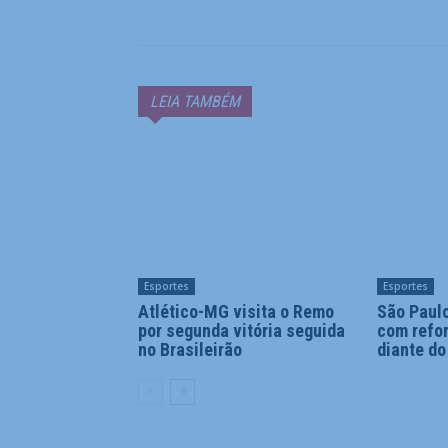
LEIA TAMBÉM
Esportes
Esportes
Atlético-MG visita o Remo
São Paulo
por segunda vitória seguida
com refo
no Brasileirão
diante d