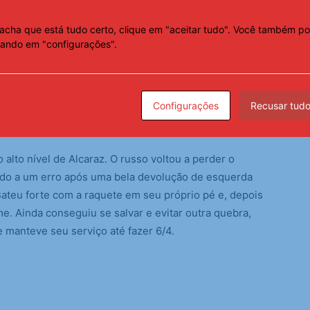
acha que está tudo certo, clique em "aceitar tudo". Você também po
cando em "configurações".
Rublev, o terceiro teve mérito total para Alcaraz. No
, o espanhol fez três pontos espetaculares em
aralela. Depois, uma incrível devolução de direita. Por
efesas sensacionais e uma passada de direita na
Configurações
Recusar tud
is, fez 6/4 e tomou a dianteira do jogo.
alto nível de Alcaraz. O russo voltou a perder o
çado a um erro após uma bela devolução de esquerda
ateu forte com a raquete em seu próprio pé e, depois
e. Ainda conseguiu se salvar e evitar outra quebra,
 manteve seu serviço até fazer 6/4.