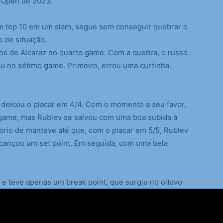
io Open de 2023.
m top 10 em um slam, segue sem conseguir quebrar o
o de situação.
rros de Alcaraz no quarto game. Com a quebra, o russo
ou no sétimo game. Primeiro, errou uma curtinha.
 deicou o placar em 4/4. Com o momento a seu favor,
 game, mas Rublev se salvou com uma boa subida à
líbrio de manteve até que, com o placar em 5/5, Rublev
lcançou um set point. Em seguida, com uma bela
a e teve apenas um break point, que surgiu no oitavo
um tanto sólida até então, cometeu três erros não
. Então, com break point contra, o russo fez uma dupla
a chance. Fechou a parcial no game seguinte, indo à