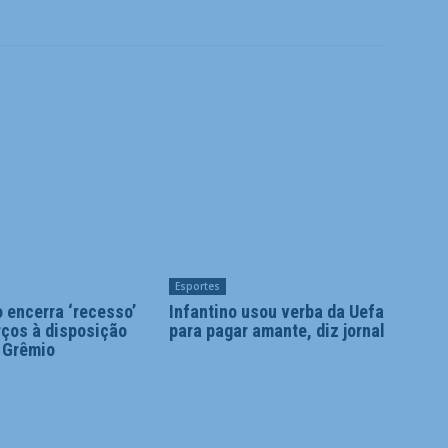
Esportes
 encerra ‘recesso’
Infantino usou verba da Uefa
rços à disposição
para pagar amante, diz jornal
o Grêmio