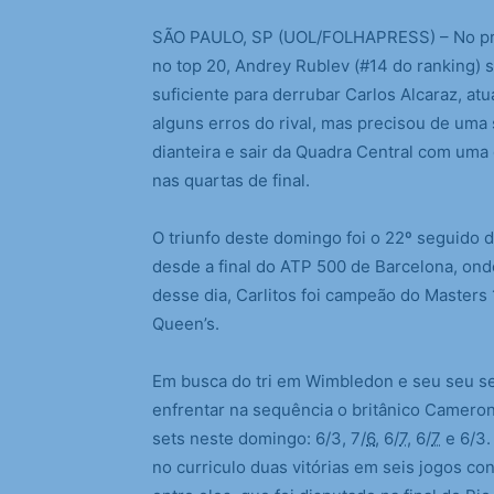
S
ÃO PAULO, SP (UOL/FOLHAPRESS) – No pr
no top 20, Andrey Rublev (#14 do ranking) s
suficiente para derrubar Carlos Alcaraz, a
alguns erros do rival, mas precisou de uma
dianteira e sair da Quadra Central com uma 
nas quartas de final.
O triunfo deste domingo foi o 22º seguido 
desde a final do ATP 500 de Barcelona, on
desse dia, Carlitos foi campeão do Master
Queen’s.
Em busca do tri em Wimbledon e seu seu sex
enfrentar na sequência o britânico Cameron
sets neste domingo: 6/3, 7/
6
, 6/
7
, 6/
7
e 6/3.
no curriculo duas vitórias em seis jogos con