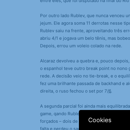
entre eles, que foi disputado na final do R
Por outro lado Rublev, que nunca venceu u
jejum. Ele agora soma 11 derrotas nesse tip
Rublev saiu na frente, aproveitando três e
abriu 4/1 e jogava um belo tênis, mas bobe
Depois, errou um voleio colado na rede.
Alcaraz devolveu a quebra e, pouco depois,
o espanhol teve outro break point no nono
rede. A decisão veio no tie-break, e o equi
fez uma brilhante passada de backhand e a
direita, o ruso fechou o set por 7/
6
.
A segunda parcial foi ainda mais equilibrad
game, qando Rublev, que fazia uma partida 
Cookies
forçados – dois de esquerda e um de direita
falta e perdeu o saque. Alcaraz não perdeu 