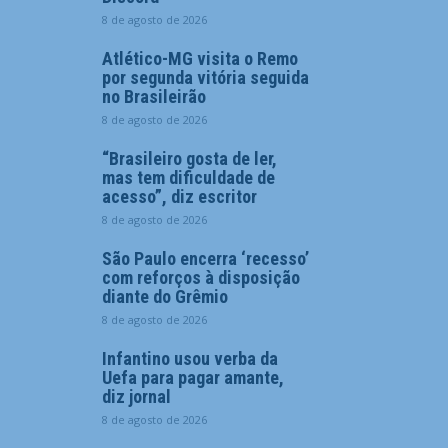
8 de agosto de 2026
Atlético-MG visita o Remo
por segunda vitória seguida
no Brasileirão
8 de agosto de 2026
“Brasileiro gosta de ler,
mas tem dificuldade de
acesso”, diz escritor
8 de agosto de 2026
São Paulo encerra ‘recesso’
com reforços à disposição
diante do Grêmio
8 de agosto de 2026
Infantino usou verba da
Uefa para pagar amante,
diz jornal
8 de agosto de 2026