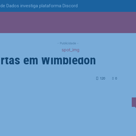
de Dados investiga plataforma Discord
S
POLÍTICA
TECNOLOGIA
ESPORTES
MUNICÍPIOS
s para virar sobre
- Publicidade -
uartas em Wimbledon
bre Rublev e vai às quartas em...
120
0