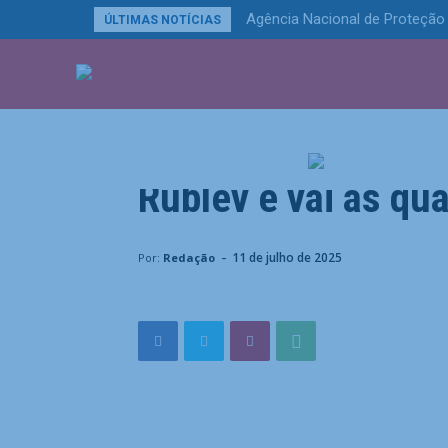
Agência Nacional de Proteção 
ÚLTIMAS NOTÍCIAS
ÚLTIMAS NOTÍCIA
Esportes
Alcaraz faz pontaço
Rublev e vai às q
Home
Esportes
Alcaraz faz pontaços para virar so
-
11 de julho de 2025
Por:
Redação