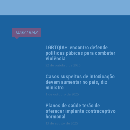
MAIS LIDAS
LGBTQIA+: encontro defende
políticas púbicas para combater
violência
22 de outubro de 2025
Casos suspeitos de intoxicação
devem aumentar no país, diz
ministro
1 de outubro de 2025
Planos de saúde terão de
oferecer implante contraceptivo
hormonal
13 de agosto de 2025