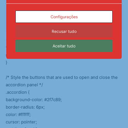
Design gráfico
Silvino Carneiro
Configurações
Revisão de roteiro
Izabella Silveira
Edição web:
Edgard Matsuki
Recusar tudo
<!–*/
Aceitar tudo
*:not(:nth-last-child(2)) {
margin-bottom: 4px;
}
/* Style the buttons that are used to open and close the
accordion panel */
.accordion {
background-color: #2f7c89;
border-radius: 6px;
color: #ffffff;
cursor: pointer;