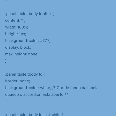
}
.panel table tbody tr:after {
content: “”;
width: 100%;
height: 1px;
background-color: #777;
display: block;
max-height: none;
}
.panel table tbody td {
border: none;
background-color: white; /* Cor de fundo da tabela
quando o accordion está aberto */
}
.panel table tbody td:last-child {