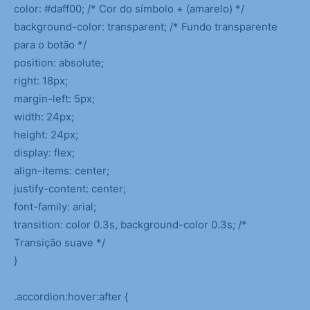
color: #daff00; /* Cor do símbolo + (amarelo) */
background-color: transparent; /* Fundo transparente
para o botão */
position: absolute;
right: 18px;
margin-left: 5px;
width: 24px;
height: 24px;
display: flex;
align-items: center;
justify-content: center;
font-family: arial;
transition: color 0.3s, background-color 0.3s; /*
Transição suave */
}
.accordion:hover:after {