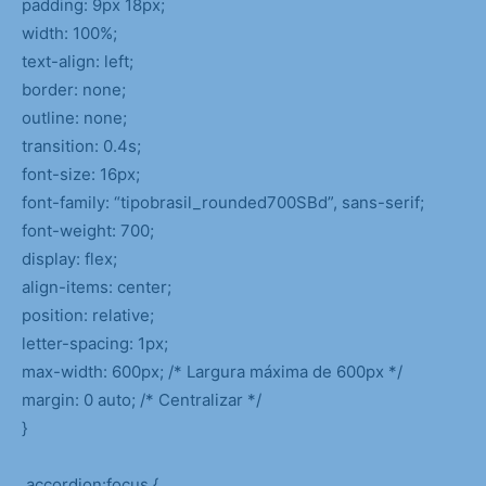
padding: 9px 18px;
width: 100%;
text-align: left;
border: none;
outline: none;
transition: 0.4s;
font-size: 16px;
font-family: “tipobrasil_rounded700SBd”, sans-serif;
font-weight: 700;
display: flex;
align-items: center;
position: relative;
letter-spacing: 1px;
max-width: 600px; /* Largura máxima de 600px */
margin: 0 auto; /* Centralizar */
}
.accordion:focus {