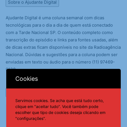
Sobre o Ajudante Digital
Ajudante Digital é uma coluna semanal com dicas
tecnológicas para o dia a dia de quem está conectado
com a Tarde Nacional SP. O conteúdo completo como
transcrição do episódio e links para fontes usadas, além
de dicas extras ficam disponíveis no site da Radioagência
Nacional. Dúvidas e sugestões para a coluna podem ser
enviadas em texto ou áudio para o número (11) 97469-
0138.
Cookies
Créditos
Servimos cookies. Se acha que está tudo certo,
clique em "aceitar tudo". Você também pode
Criação, roteiro e locução
Leyberson Pedrosa
escolher que tipo de cookies deseja clicando em
Identidade sonora
José Maria Pardal
"configurações".
Montagem e desenho de som
Leyberson Pedrosa