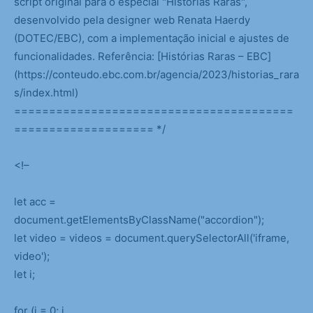
script original para o especial "Histórias Raras",
desenvolvido pela designer web Renata Haerdy
(DOTEC/EBC), com a implementação inicial e ajustes de
funcionalidades. Referência: [Histórias Raras – EBC]
(https://conteudo.ebc.com.br/agencia/2023/historias_rara
s/index.html)
========================================
==================== */
<!–
let acc =
document.getElementsByClassName("accordion");
let video = videos = document.querySelectorAll('iframe,
video');
let i;
for (i = 0; i