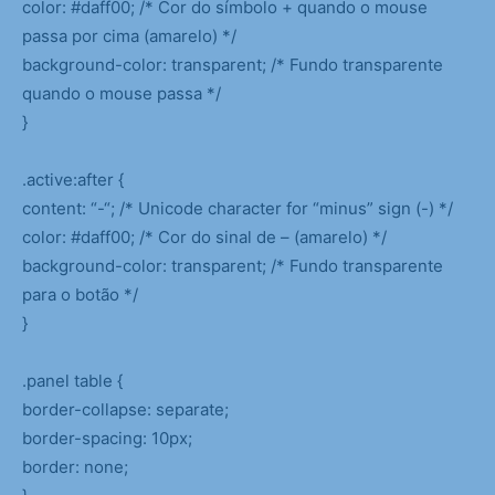
color: #daff00; /* Cor do símbolo + quando o mouse
passa por cima (amarelo) */
background-color: transparent; /* Fundo transparente
quando o mouse passa */
}
.active:after {
content: “-“; /* Unicode character for “minus” sign (-) */
color: #daff00; /* Cor do sinal de – (amarelo) */
background-color: transparent; /* Fundo transparente
para o botão */
}
.panel table {
border-collapse: separate;
border-spacing: 10px;
border: none;