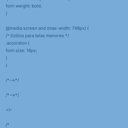
font-weight: bold;
}
@media screen and (max-width: 768px) {
/* Estilos para telas menores */
.accordion {
font-size: 16px;
}
}
/*–>*/
/*–>*/
<!–
/*