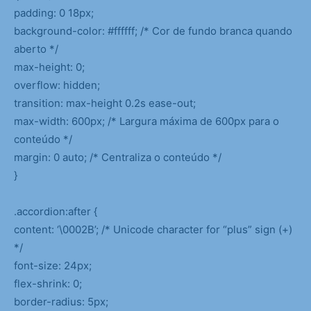
padding: 0 18px;
background-color: #ffffff; /* Cor de fundo branca quando
aberto */
max-height: 0;
overflow: hidden;
transition: max-height 0.2s ease-out;
max-width: 600px; /* Largura máxima de 600px para o
conteúdo */
margin: 0 auto; /* Centraliza o conteúdo */
}
.accordion:after {
content: ‘\0002B’; /* Unicode character for “plus” sign (+)
*/
font-size: 24px;
flex-shrink: 0;
border-radius: 5px;