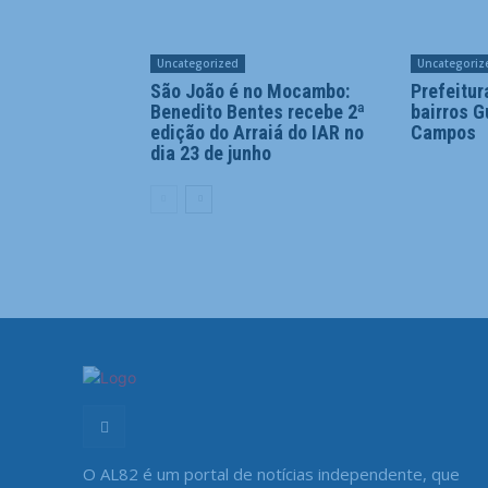
Uncategorized
Uncategoriz
São João é no Mocambo:
Prefeitur
Benedito Bentes recebe 2ª
bairros G
edição do Arraiá do IAR no
Campos
dia 23 de junho
O AL82 é um portal de notícias independente, que