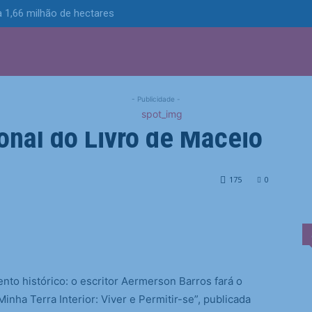
 1,66 milhão de hectares
S
POLÍTICA
TECNOLOGIA
ESPORTES
MUNICÍPIOS
ança seu primeiro livro
- Publicidade -
ional do Livro de Maceió
rimeiro livro na Bienal Internacional do Livro de...
175
0
nto histórico: o escritor Aermerson Barros fará o
inha Terra Interior: Viver e Permitir-se”, publicada