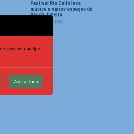
Festival Rio Cello leva
música a vários espaços do
Rio de Janeiro
8 de agosto de 2026
de escolher que tipo
o
Aceitar tudo