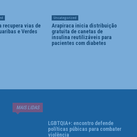
ed
Uncategorized
a recupera vias de
Arapiraca inicia distribuição
uaribas e Verdes
gratuita de canetas de
insulina reutilizáveis para
pacientes com diabetes
MAIS LIDAS
LGBTQIA+: encontro defende
políticas púbicas para combater
violência