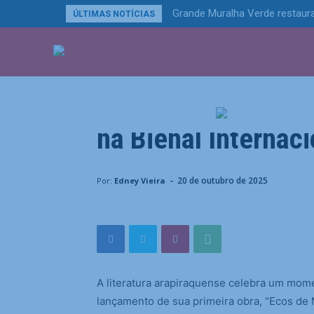
Grande Muralha Verde restaura
ÚLTIMAS NOTÍCIAS
ÚLTIMAS NOTÍCIA
Uncategorized
Aermerson Barros l
na Bienal Internac
Home
Uncategorized
Aermerson Barros lança seu p
-
20 de outubro de 2025
Por:
Edney Vieira
A literatura arapiraquense celebra um mome
lançamento de sua primeira obra, “Ecos de M