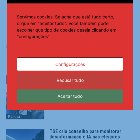
Servimos cookies. Se acha que está tudo certo,
clique em "aceitar tudo". Você também pode
escolher que tipo de cookies deseja clicando em
"configurações".
Fonte:
Agência Brasil
Configurações
LEIA TAMBÉM
Recusar tudo
Partidos têm até o dia 15 para
Aceitar tudo
registrarem candidaturas nos tribunais
Política
TSE cria conselho para monitorar
desinformação e IA nas eleições