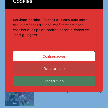
Cookies
Leia Também:
Abel elogia sacrifício de Paulinho e
confirma necessidade de nova cirurgia
Servimos cookies. Se acha que está tudo certo,
clique em "aceitar tudo". Você também pode
escolher que tipo de cookies deseja clicando em
"configurações".
Fonte:
Notícias ao Minuto
Configurações
Recusar tudo
LEIA TAMBÉM
Aceitar tudo
Borussia Dortmund quebra hegemonia
do Arsenal e conquista a Emirates Cup
Esportes