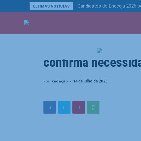
Candidatos do Encceja 2026 p
ÚLTIMAS NOTÍCIAS
ÚLTIMAS NOTÍCIA
Esportes
Abel elogia sacrifí
confirma necessida
Home
Esportes
Abel elogia sacrifício de Paulinho
-
14 de julho de 2025
Por:
Redação