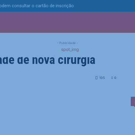
odem consultar o cartão de inscrição
S
POLÍTICA
TECNOLOGIA
ESPORTES
MUNICÍPIOS
cio de Paulinho e
- Publicidade -
de de nova cirurgia
 e confirma necessidade de nova cirurgia
105
0