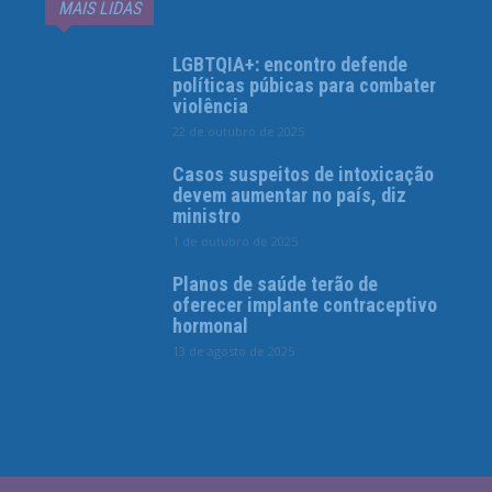
MAIS LIDAS
LGBTQIA+: encontro defende
políticas púbicas para combater
violência
22 de outubro de 2025
Casos suspeitos de intoxicação
devem aumentar no país, diz
ministro
1 de outubro de 2025
Planos de saúde terão de
oferecer implante contraceptivo
hormonal
13 de agosto de 2025