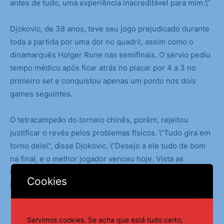
antes de tudo, uma experiência inacreditável para mim.\”
Djokovic, de 38 anos, teve seu jogo prejudicado durante
toda a partida por uma dor no quadril, assim como o
dinamarquês Holger Rune nas semifinais. O sérvio pediu
tempo médico após ficar atrás no placar por 4 a 3 no
primeiro set e conquistou apenas um ponto nos dois
games seguintes.
O tetracampeão do torneio chinês, porém, rejeitou
justificar o revés pelos problemas físicos. \”Tudo gira em
torno dele\”, disse Djokovic. \”Desejo a ele tudo de bom
na final, e o melhor jogador venceu hoje. Vista as
eliminatórias, é uma história incrível. Sua atitude é muito
Cookies
boa e seu jogo também\”, acrescentou Djokovic.
Servimos cookies. Se acha que está tudo certo,