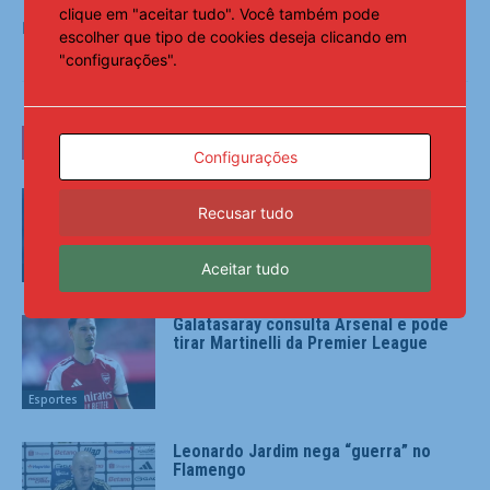
clique em "aceitar tudo". Você também pode
Fonte:
Notícias ao Minuto
escolher que tipo de cookies deseja clicando em
"configurações".
LEIA TAMBÉM
Configurações
Jadson, ex-Corinthians e São Paulo, é
Recusar tudo
liberado após prisão por suspeita de
violência doméstica
Aceitar tudo
Esportes
Galatasaray consulta Arsenal e pode
tirar Martinelli da Premier League
Esportes
Leonardo Jardim nega “guerra” no
Flamengo