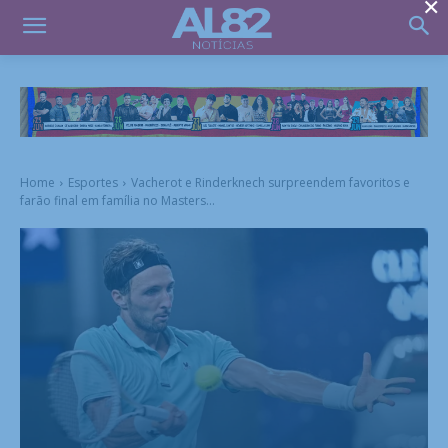
×
Home
Esportes
Vacherot e Rinderknech surpreendem favoritos e
farão final em família no Masters...