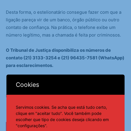
Desta forma, o estelionatário consegue fazer com que a
ligação pareça vir de um banco, órgão público ou outro
contato de confiança. Na prática, o telefone exibe um
número legítimo, mas a chamada é feita por criminosos.
O Tribunal de Justiça disponibiliza os números de
contato (21) 3133-3254 e (21) 96435-7581 (WhatsApp)
para esclarecimentos.
Cookies
Fonte:
Agência Brasil
Servimos cookies. Se acha que está tudo certo,
clique em "aceitar tudo". Você também pode
escolher que tipo de cookies deseja clicando em
"configurações".
LEIA TAMBÉM