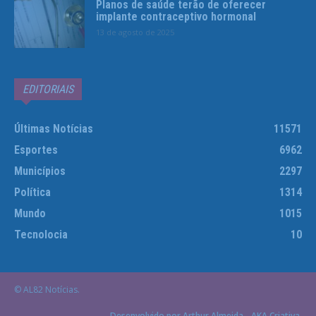
Planos de saúde terão de oferecer
implante contraceptivo hormonal
13 de agosto de 2025
EDITORIAIS
Últimas Notícias
11571
Esportes
6962
Municípios
2297
Política
1314
Mundo
1015
Tecnolocia
10
© AL82 Notícias.
Desenvolvido por Arthur Almeida - AKA Criativa.