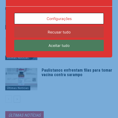
Mega-Sena sorteia prêmio acumulado
de R$ 165 milhões neste domingo
Configurações
Últimas Notícias
Recusar tudo
Criatividade de ambulantes é tema de
exposição fotográfica no Rio
Aceitar tudo
Últimas Notícias
Paulistanos enfrentam filas para tomar
vacina contra sarampo
Últimas Notícias
ÚLTIMAS NOTÍCIAS