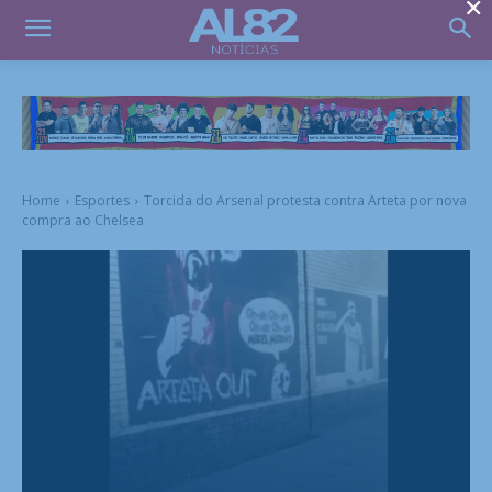
×
Home
Esportes
Torcida do Arsenal protesta contra Arteta por nova
compra ao Chelsea