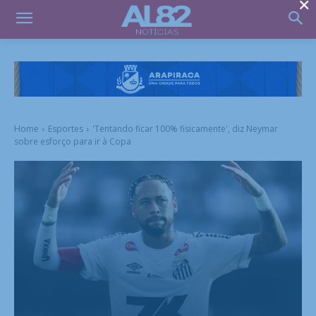
×
Home
Esportes
'Tentando ficar 100% fisicamente', diz Neymar
sobre esforço para ir à Copa