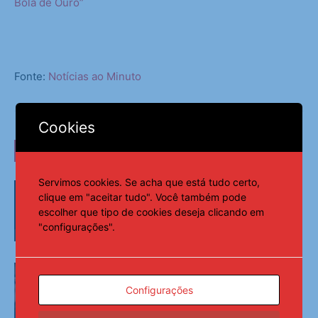
Bola de Ouro”
Fonte:
Notícias ao Minuto
Cookies
LEIA TAMBÉM
Servimos cookies. Se acha que está tudo certo,
Tenista Bia Haddad anuncia pausa na
clique em "aceitar tudo". Você também pode
carreira neste segundo semestre
escolher que tipo de cookies deseja clicando em
"configurações".
Esportes
Pai de Lionel Messi morre aos 68 anos
na Argentina
Configurações
Esportes