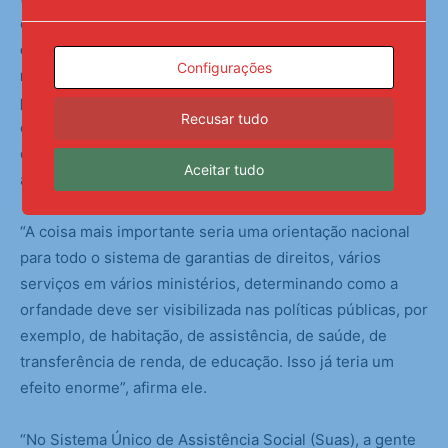
causa do tamanho do problema.
Se todas os 284 mil
crianças e adolescentes que perderam seus
Configurações
responsáveis forem atendidos por indenizações e
pensões, as cifras podem ser enormes.
Mas, para Milton,
Recusar tudo
enquanto essa justiça financeira não é feita, o Estado
deve e pode contribuir com políticas bem mais
Aceitar tudo
acessíveis.
“A coisa mais importante seria uma orientação nacional
para todo o sistema de garantias de direitos, vários
serviços em vários ministérios, determinando como a
orfandade deve ser visibilizada nas políticas públicas, por
exemplo, de habitação, de assistência, de saúde, de
transferência de renda, de educação. Isso já teria um
efeito enorme”, afirma ele.
“No Sistema Único de Assistência Social (Suas), a gente