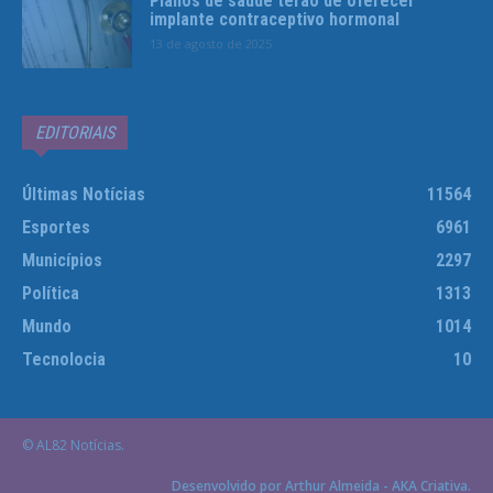
Planos de saúde terão de oferecer
implante contraceptivo hormonal
13 de agosto de 2025
EDITORIAIS
Últimas Notícias
11564
Esportes
6961
Municípios
2297
Política
1313
Mundo
1014
Tecnolocia
10
© AL82 Notícias.
Desenvolvido por Arthur Almeida - AKA Criativa.