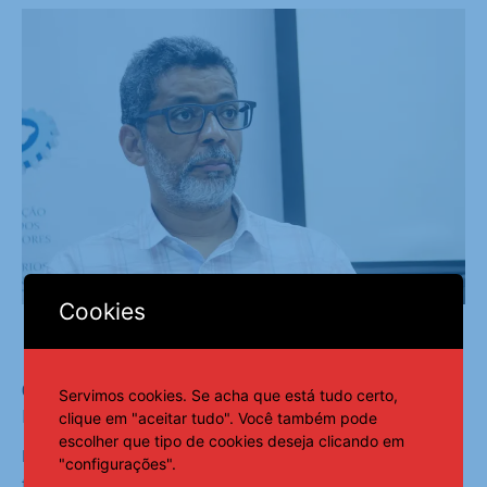
Cookies
Coordenador-executivo da Coalizão Orfandade e
Servimos cookies. Se acha que está tudo certo,
Direitos, Milton Alves. Foto: Norian Segatto/Divulgação
clique em "aceitar tudo". Você também pode
escolher que tipo de cookies deseja clicando em
Para a vice-presidente da Avico, as ações de reparação
"configurações".
financeira podem enfrentar entraves justamente por