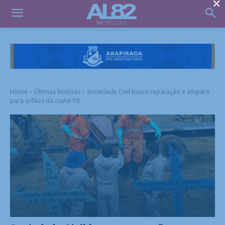
×
Home
Últimas Notícias
Sociedade Civil busca reparação e amparo
para órfãos da covid-19