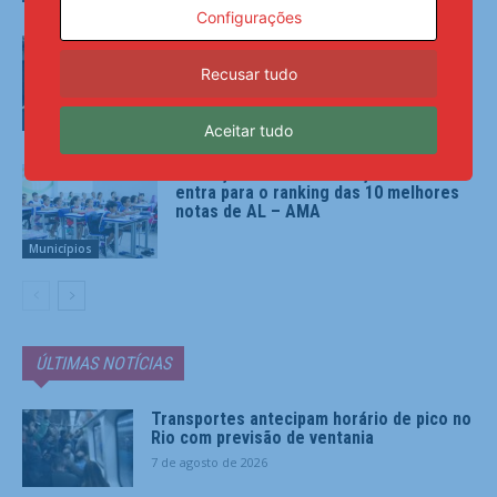
Configurações
Prefeito Allan de Jesus anuncia
retomada das obras da UBS de Salinas
Recusar tudo
– AMA
Municípios
Aceitar tudo
Educação de Murici avança no Ideb e
entra para o ranking das 10 melhores
notas de AL – AMA
Municípios
ÚLTIMAS NOTÍCIAS
Transportes antecipam horário de pico no
Rio com previsão de ventania
7 de agosto de 2026