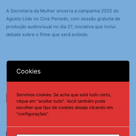
A Secretaria da Mulher encerra a campanha 2025 do
Agosto Lilás no Cine Penedo, com sessão gratuita de
produção audiovisual no dia 27, iniciativa que inclui
debate sobre o filme que será exibido.
Fonte:
AMA
Cookies
Servimos cookies. Se acha que está tudo certo,
LEIA TAMBÉM
clique em "aceitar tudo". Você também pode
escolher que tipo de cookies deseja clicando em
Jundiá é destaque no Ideb na região
"configurações".
Norte e alcança a maior nota da sua
série histórica – AMA
Municípios