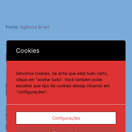
Fonte:
Agência Brasil
Cookies
LEIA TAMBÉM
Pix amplia participação nos
Servimos cookies. Se acha que está tudo certo,
pagamentos em bares e restaurantes
clique em "aceitar tudo". Você também pode
escolher que tipo de cookies deseja clicando em
"configurações".
Últimas Notícias
Ninguém acerta Mega-Sena; prêmio
acumula para R$ 165 milhões
Configurações
Últimas Notícias