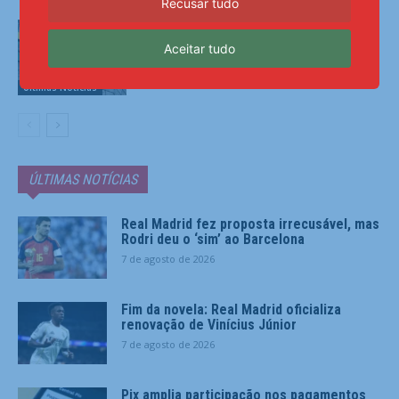
Recusar tudo
Petrobras tem lucro líquido de R$ 52,4
bi no segundo trimestre
Aceitar tudo
Últimas Notícias
ÚLTIMAS NOTÍCIAS
Real Madrid fez proposta irrecusável, mas
Rodri deu o ‘sim’ ao Barcelona
7 de agosto de 2026
Fim da novela: Real Madrid oficializa
renovação de Vinícius Júnior
7 de agosto de 2026
Pix amplia participação nos pagamentos