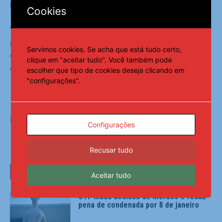
prioridade absoluta.
Cookies
“Estamos atuando para que os responsáveis sejam
punidos e para que a população esteja cada vez mais
Servimos cookies. Se acha que está tudo certo,
consciente dos riscos das compras em plataformas não
clique em "aceitar tudo". Você também pode
confiáveis”, declarou.
escolher que tipo de cookies deseja clicando em
"configurações".
Fonte:
Agência Brasil
Configurações
Recusar tudo
LEIA TAMBÉM
Aceitar tudo
STF muda decisão de Moraes e reduz
pena de condenada por 8 de janeiro