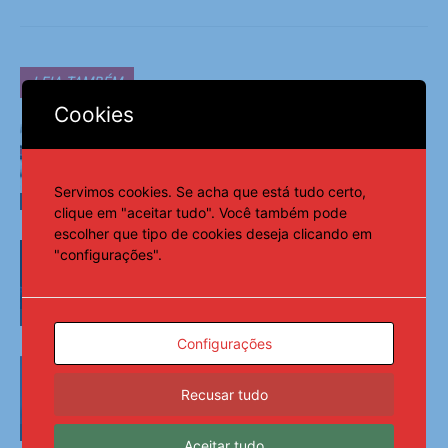
LEIA TAMBÉM
Cookies
Cofundador da Fatal diz que patrocínio
ao Corinthians busca ‘naturalizar’
conteúdo adulto
Servimos cookies. Se acha que está tudo certo,
Esportes
clique em "aceitar tudo". Você também pode
escolher que tipo de cookies deseja clicando em
Familiares celebram legado de
"configurações".
primeira medalha paralímpica do Brasil
Esportes
Configurações
Fifa: Infantino enfrenta maior crise
após plano frustrado
Recusar tudo
Esportes
Aceitar tudo