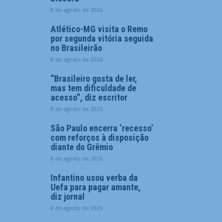
8 de agosto de 2026
Atlético-MG visita o Remo
por segunda vitória seguida
no Brasileirão
8 de agosto de 2026
“Brasileiro gosta de ler,
mas tem dificuldade de
acesso”, diz escritor
8 de agosto de 2026
São Paulo encerra ‘recesso’
com reforços à disposição
diante do Grêmio
8 de agosto de 2026
Infantino usou verba da
Uefa para pagar amante,
diz jornal
8 de agosto de 2026