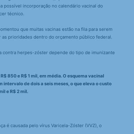
a possível incorporação no calendário vacinal do
er técnico.
comentou que muitas vacinas estão na fila para serem
r as prioridades dentro do orçamento público federal.
ina contra herpes-zóster depende do tipo de imunizante
 R$ 850 e R$ 1 mil, em média. O esquema vacinal
intervalo de dois a seis meses, o que eleva o custo
il e R$ 2 mil.
ça é causada pelo vírus Varicela-Zóster (VVZ), o