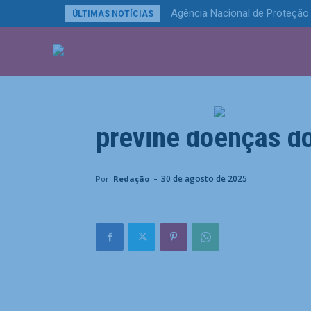
Agência Nacional de Proteção 
ÚLTIMAS NOTÍCIAS
ÚLTIMAS NOTÍCIA
Últimas Notícias
Pesquisa sugere qu
previne doenças d
Home
Últimas Notícias
Pesquisa sugere que vacin
-
30 de agosto de 2025
Por:
Redação