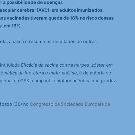
r a possibilidade de doenças
ascular cerebral (AVC),
em adultos imunizados.
nos vacinadas tiveram queda de 18% no risco dessas
s, em 16%.
leta, analisa e resume os resultados de outras
intitulada
Eficácia da vacina contra herpes-zóster em
emática da literatura e meta-análise
, é de autoria do
o global da GSK, companhia biofarmacêutica que produz
sábado (30) no
Congresso da Sociedade Europeia de