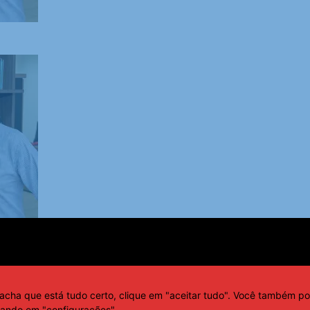
 vacina e redução de eventos cardiológicos tem
acha que está tudo certo, clique em "aceitar tudo". Você também po
cando em "configurações".