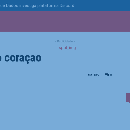
de Dados investiga plataforma Discord
S
POLÍTICA
TECNOLOGIA
ESPORTES
MUNICÍPIOS
e vacina de zóster
- Publicidade -
o coração
a de zóster previne doenças do coração
105
0