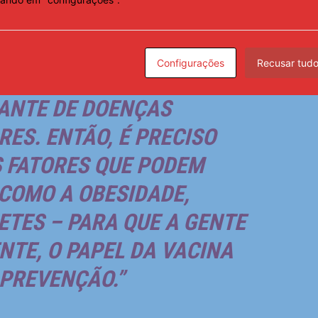
de Imunizações (SBIm), Renato Kfouri, em entrevista
Configurações
Recusar tud
AL NÃO É O ÚNICO FATOR
ANTE DE DOENÇAS
ES. ENTÃO, É PRECISO
 FATORES QUE PODEM
COMO A OBESIDADE,
ETES – PARA QUE A GENTE
TE, O PAPEL DA VACINA
PREVENÇÃO.”