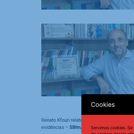
Cookies
Renato Kfouri relata que associação entre a
evidências –
SBIm/Divulgação
Servimos cookies. Se 
de cookies deseja cli