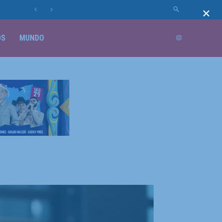
×
OS
MUNDO