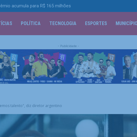
io acumula para R$ 165 milhões
 R$ 52,4 bi no segundo trimestre
ÍCIAS
POLÍTICA
TECNOLOGIA
ESPORTES
MUNICÍPI
- Publicidade -
mos talento", diz diretor argentino