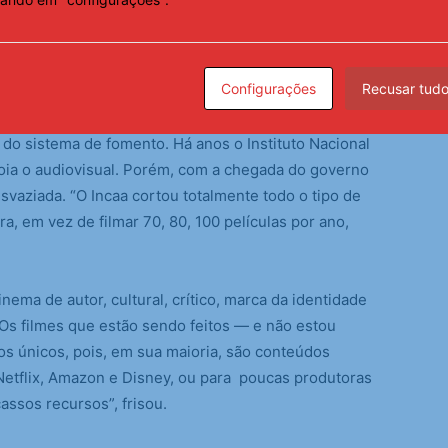
creto – Foto Prê
mios Platino Xcaret/Divulgação
Configurações
Recusar tud
a, Findling explicou que o crítico cenário no
do sistema de fomento. Há anos o Instituto Nacional
oia o audiovisual. Porém, com a chegada do governo
i esvaziada. “O Incaa cortou totalmente todo o tipo de
ra, em vez de filmar 70, 80, 100 películas por ano,
ema de autor, cultural, crítico, marca da identidade
“Os filmes que estão sendo feitos — e não estou
s únicos, pois, em sua maioria, são conteúdos
Netflix, Amazon e Disney, ou para poucas produtoras
ssos recursos”, frisou.