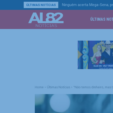
Ninguém acerta Mega-Sena; prêm
Petrobras tem lucro líquido de
ÚLTIMAS NOTÍCIAS
ÚLTIMAS NOT
Home
Últimas Notícias
"Não temos dinheiro, mas te