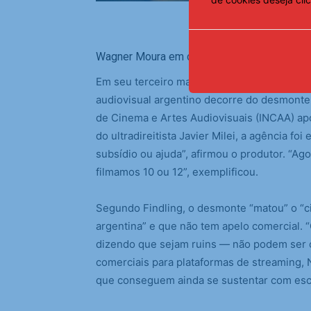
Wagner Moura em cena do filme O agente se
Em seu terceiro mandato à frente da academi
audiovisual argentino decorre do desmonte 
de Cinema e Artes Audiovisuais (INCAA) ap
do ultradireitista Javier Milei, a agência fo
subsídio ou ajuda”, afirmou o produtor. “Ago
filmamos 10 ou 12”, exemplificou.
Segundo Findling, o desmonte “matou” o “cin
argentina” e que não tem apelo comercial. 
dizendo que sejam ruins — não podem ser o
comerciais para plataformas de streaming, 
que conseguem ainda se sustentar com esca