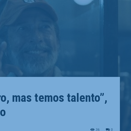
o, mas temos talento”,
no
36
0