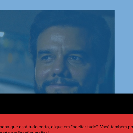
acha que está tudo certo, clique em "aceitar tudo". Você também po
cando em "configurações".