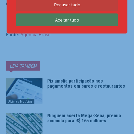
recursos federais destinados à segurança pública.
Recusar tudo
Aceitar tudo
Fonte:
Agência Brasil
LEIA TAMBÉM
Pix amplia participação nos
pagamentos em bares e restaurantes
Últimas Notícias
Ninguém acerta Mega-Sena; prêmio
acumula para R$ 165 milhões