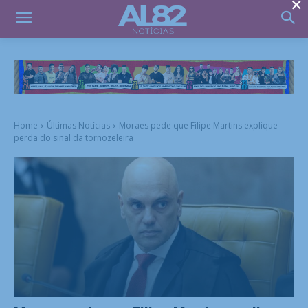
×
Home
Últimas Notícias
Moraes pede que Filipe Martins explique
perda do sinal da tornozeleira