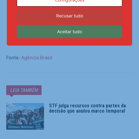
DEFENDER A EDUCAÇÃO, A CIÊNCIA E A
TECNOLOGIA. VIVA A EDUCAÇÃO!” DISSE
Recusar tudo
CAMILO SANTANA.
Aceitar tudo
Fonte:
Agência Brasil
LEIA TAMBÉM
STF julga recursos contra partes da
decisão que anulou marco temporal
Últimas Notícias