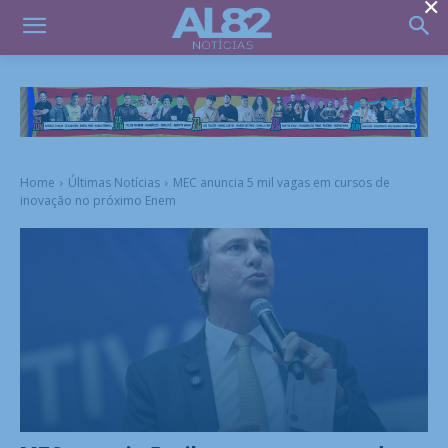
×
Home
Últimas Notícias
MEC anuncia 5 mil vagas em cursos de
inovação no próximo Enem