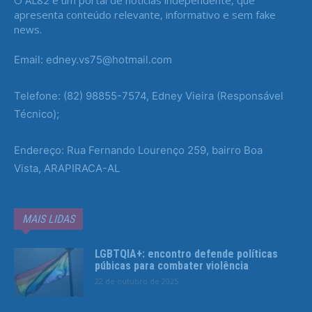
O AL82 é um portal de notícias independente, que
apresenta conteúdo relevante, informativo e sem fake
news.
Email: edney.vs75@hotmail.com
Telefone: (82) 98855-7574, Edney Vieira (Responsável
Técnico);
Endereço: Rua Fernando Lourenço 259, bairro Boa
Vista, ARAPIRACA-AL
MAIS LIDAS
LGBTQIA+: encontro defende políticas
púbicas para combater violência
22 de outubro de 2025