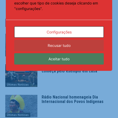
escolher que tipo de cookies deseja clicando em
"configurações".
LEIA TAMBÉM
Configurações
Polícia registrou 783 mil atendimentos
especializados à mulher em 2025
Recusar tudo
Últimas Notícias
Aceitar tudo
Dia dos pais: combate à misoginia
começa pelo exemplo em casa
Últimas Notícias
Rádio Nacional homenageia Dia
Internacional dos Povos Indígenas
Últimas Notícias