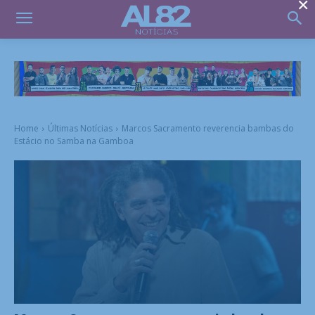
×
Home
Últimas Notícias
Marcos Sacramento reverencia bambas do
Estácio no Samba na Gamboa