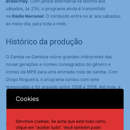
Brasil Play
. Com janela alternativa na telinha aos
sábados, às 23h, o programa ainda é transmitido
na
Rádio Nacional
. O conteúdo entra no ar aos sábados,
ao meio-dia, para toda a rede.
Histórico da produção
O
Samba na Gamboa
reúne grandes intérpretes das
novas gerações e nomes consagrados do gênero e
ícones da MPB para uma animada roda de samba. Com
Diogo Nogueira, o programa contou com sete
temporadas e foi gravado entre 2008 e 2018. Até hoje, a
atração faz parte da grade do canal público.
Cookies
Servimos cookies. Se acha que está tudo certo,
Fonte:
Agência Brasil
clique em "aceitar tudo". Você também pode