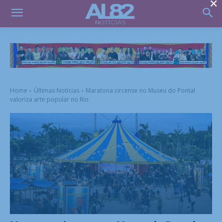
×
Home
Últimas Notícias
Maratona circense no Museu do Pontal
valoriza arte popular no Rio