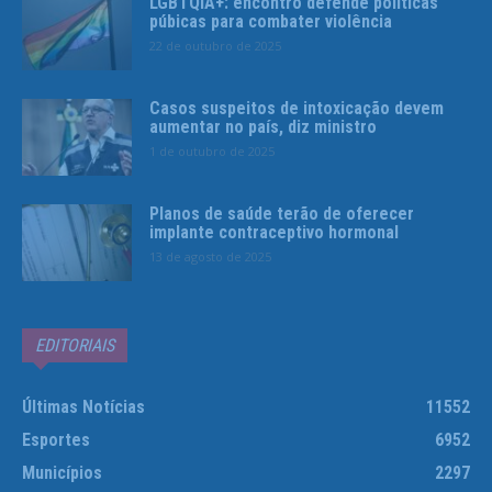
LGBTQIA+: encontro defende políticas
púbicas para combater violência
22 de outubro de 2025
Casos suspeitos de intoxicação devem
aumentar no país, diz ministro
1 de outubro de 2025
Planos de saúde terão de oferecer
implante contraceptivo hormonal
13 de agosto de 2025
EDITORIAIS
Últimas Notícias
11552
Esportes
6952
Municípios
2297