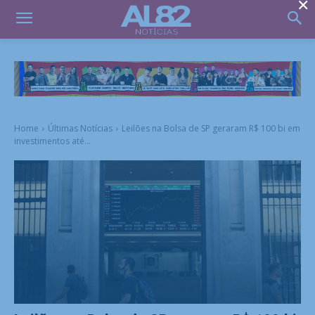
×
Home
Últimas Notícias
Leilões na Bolsa de SP geraram R$ 100 bi em
investimentos até...