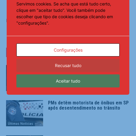
Servimos cookies. Se acha que está tudo certo,
clique em "aceitar tudo". Você também pode
escolher que tipo de cookies deseja clicando em
Fonte:
Agência Brasil
"configurações".
Configurações
LEIA TAMBÉM
Recusar tudo
AGU se reúne com Discord e cobra
proteção de crianças na plataforma
Aceitar tudo
Últimas Notícias
PMs detêm motorista de ônibus em SP
após desentendimento no trânsito
Últimas Notícias