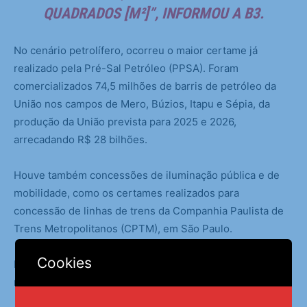
QUADRADOS [M²]”, INFORMOU A B3.
No cenário petrolífero, ocorreu o maior certame já
realizado pela Pré-Sal Petróleo (PPSA). Foram
comercializados 74,5 milhões de barris de petróleo da
União nos campos de Mero, Búzios, Itapu e Sépia, da
produção da União prevista para 2025 e 2026,
arrecadando R$ 28 bilhões.
Houve também concessões de iluminação pública e de
mobilidade, como os certames realizados para
concessão de linhas de trens da Companhia Paulista de
Trens Metropolitanos (CPTM), em São Paulo.
Cookies
Para o segundo semestre, estão previstos 16 leilões e
mais nove pré-reservas, informou a B3.