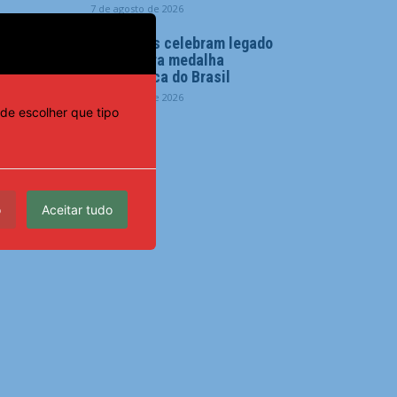
7 de agosto de 2026
Familiares celebram legado
de primeira medalha
paralímpica do Brasil
7 de agosto de 2026
de escolher que tipo
o
Aceitar tudo