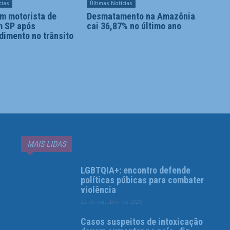
cias
Últimas Notícias
m motorista de
Desmatamento na Amazônia
m SP após
cai 36,87% no último ano
dimento no trânsito
MAIS LIDAS
LGBTQIA+: encontro defende
políticas púbicas para combater
violência
22 de outubro de 2025
Casos suspeitos de intoxicação