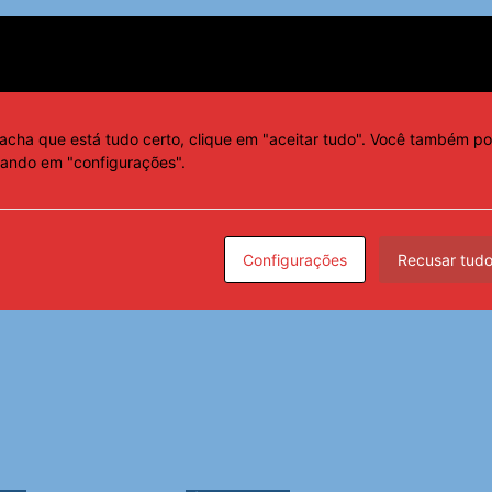
teraima e aguarda retorno. O espaço está aberto para
acha que está tudo certo, clique em "aceitar tudo". Você também po
cando em "configurações".
Configurações
Recusar tud