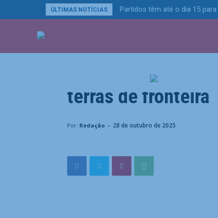
Partidos têm até o dia 15 para
ÚLTIMAS NOTÍCIAS
ÚLTIMAS NOTÍCIA
Últimas Notícias
Justiça suspende 
terras de fronteira
Home
Últimas Notícias
Justiça suspende emissão d
-
28 de outubro de 2025
Por:
Redação