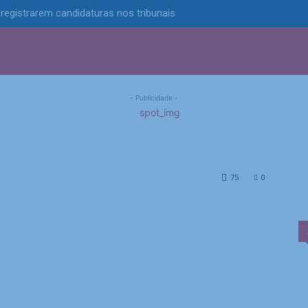
 registrarem candidaturas nos tribunais
S
POLÍTICA
TECNOLOGIA
ESPORTES
MUNICÍPIOS
emissão de títulos em
- Publicidade -
e títulos em terras de fronteira
75
0