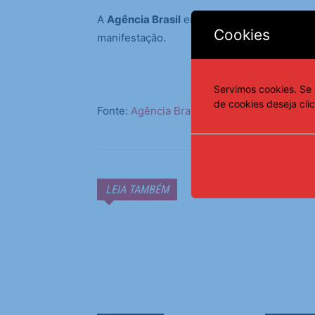
A
Agência Brasil
entrou em contato com o I
Cookies
manifestação.
Servimos cookies. Se 
de cookies deseja cli
Fonte:
Agência Brasil
LEIA TAMBÉM