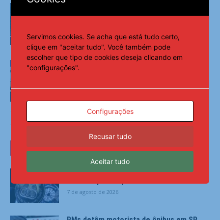
Desmatamento na Amazônia cai 36,87%
no último ano
Servimos cookies. Se acha que está tudo certo,
Últimas Notícias
clique em "aceitar tudo". Você também pode
escolher que tipo de cookies deseja clicando em
OAB/DF lança “violentômetro” sobre
"configurações".
estágios da agressão a mulheres
Últimas Notícias
Configurações
Recusar tudo
ÚLTIMAS NOTÍCIAS
Aceitar tudo
Familiares celebram legado de primeira
medalha paralímpica do Brasil
7 de agosto de 2026
PMs detêm motorista de ônibus em SP