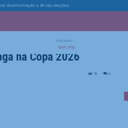
rar desinformação e IA nas eleições
S
POLÍTICA
TECNOLOGIA
ESPORTES
MUNICÍPIOS
em jogaço de 9 gols e
- Publicidade -
vaga na Copa 2026
ls e embola briga por...
79
0