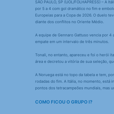
S
ÃO PAULO, SP (UOL/FOLHAPRESS) – A Itália
por 5 a 4 com gol dramático no fim e embolo
Europeias para a Copa de 2026. O duelo tev
diante dos conflitos no Oriente Médio.
A equipe de Gennaro Gattuso vencia por 4 a 
empate em um intervalo de três minutos.
Tonali, no entanto, apareceu e foi o herói 
área e decretou a vitória de sua seleção, q
A Noruega está no topo da tabela e tem, po
rodadas do fim. A Itália, no momento, está
pontos dos tetracampeões mundiais, mas um
COMO FICOU O GRUPO l?