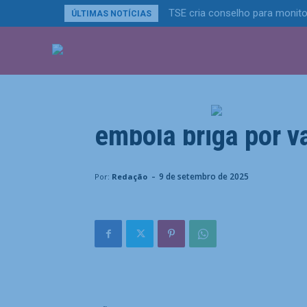
TSE cria conselho para monito
ÚLTIMAS NOTÍCIAS
ÚLTIMAS NOTÍCIA
Esportes
Itália bate Israel 
embola briga por 
Home
Esportes
Itália bate Israel em jogaço de 9 go
-
9 de setembro de 2025
Por:
Redação