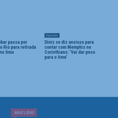
Esportes
obar passa por
Diniz se diz ansioso para
no Rio para retirada
contar com Memphis no
no timo
Corinthians: ‘Vai dar peso
para o time’
MAIS LIDAS