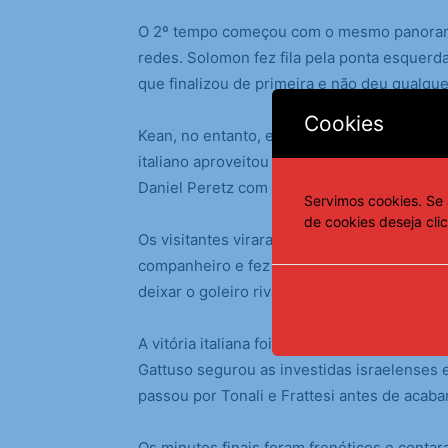
O 2º tempo começou com o mesmo panorama 
redes. Solomon fez fila pela ponta esquerd
que finalizou de primeira e não deu qualqu
Cookies
Kean, no entanto, estava inspirado e voltou
italiano aproveitou lambança da zaga rival
Daniel Peretz com uma bomba de perna direi
Servimos cookies. Se 
de cookies deseja cli
Os visitantes viraram a partida a partir de
companheiro e fez o pivô para Politano, que
deixar o goleiro rival estático: 3 a 2.
A vitória italiana foi sacramentada aos 35 
Gattuso segurou as investidas israelenses 
passou por Tonali e Frattesi antes de acab
Os minutos finais foram frenéticos e contara