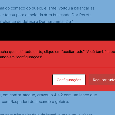
do começo do duelo, e Israel voltou a balançar as
a e tocou para o meio da área buscando Dor Peretz,
er chance de defesa a Donnarumma: 2 a 1.
 a empatar a partida dois minutos depois. O atacante
 após lançamento da defesa e, de primeira, surpreendeu
ta: 2 a 2.
acha que está tudo certo, clique em "aceitar tudo". Você também po
cando em "configurações".
 um lateral cobrado por Di Lorenzo. Retegui recebeu do
 mostrou raciocínio rápido para chutar de primeira e
Configurações
Recusar tud
minutos com um gol coletivo. A equipe de Gennaro
e, em contra-ataque, cravou o 4 a 2 com um lance que
ar com Raspadori deslocando o goleiro.
m com três gols: dois de Israel, que voltou a “fazer