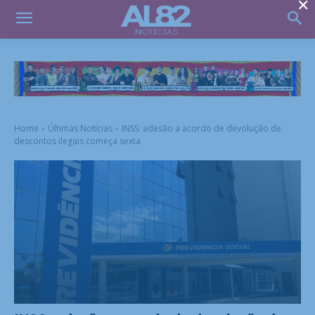
×
Home
Últimas Notícias
INSS: adesão a acordo de devolução de
descontos ilegais começa sexta