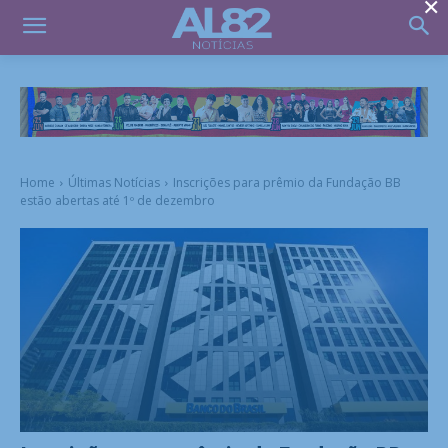
×
Home
Últimas Notícias
Inscrições para prêmio da Fundação BB
estão abertas até 1º de dezembro