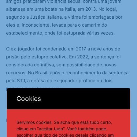
amigos praticaram violência sexual contra uma jovem
albanesa em uma boate na Itália, em 2013. No local,
segundo a Justiça italiana, a vítima foi embriagada por
eles e, inconsciente, levada para o camarim do
estabelecimento, onde foi estuprada várias vezes.
O ex-jogador foi condenado em 2017 a nove anos de
prisão pelo estupro coletivo. Em 2022, a sentença foi
considerada definitiva, sem possibilidade de novos
recursos. No Brasil, após o reconhecimento da sentença
pelo STJ, a defesa do ex-jogador protocolou dois
pedidos de habeas corpus.
Cookies
Fonte:
Notícias ao Minuto
Servimos cookies. Se acha que está tudo certo,
clique em "aceitar tudo". Você também pode
escolher que tipo de cookies deseja clicando em