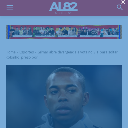
×
Home
Esportes
Gilmar abre divergência e vota no STF para soltar
Robinho, preso por...