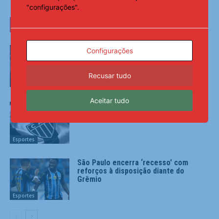
"configurações".
LEIA TAMBÉM
Pai de Lionel Messi morre aos 68 anos
Configurações
na Argentina
Recusar tudo
Esportes
Aceitar tudo
Atlético-MG visita o Remo por
segunda vitória seguida no Brasileirão
Esportes
São Paulo encerra ‘recesso’ com
reforços à disposição diante do
Grêmio
Esportes