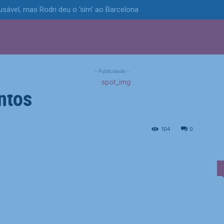
usável, mas Rodri deu o ‘sim’ ao Barcelona
S
POLÍTICA
TECNOLOGIA
ESPORTES
MUNICÍPIOS
a proposta de compra
- Publicidade -
ntos
compra para Nonato, do Santos
104
0