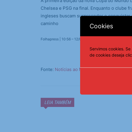
A primeira edição da nova Copa do Mundo 
Chelsea e PSG na final. Enquanto o clube f
ingleses buscam surpreender e conquistar o t
caminho
Cookies
Folhapress | 10:56 – 12/07/2025
Servimos cookies. Se 
de cookies deseja cli
Fonte:
Notícias ao Minuto
LEIA TAMBÉM