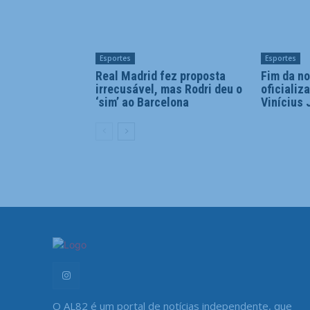
Esportes
Esportes
Real Madrid fez proposta
Fim da no
irrecusável, mas Rodri deu o
oficializ
‘sim’ ao Barcelona
Vinícius 
O AL82 é um portal de notícias independente, que