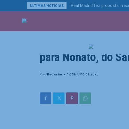
Real Madrid fez proposta irrec
ÚLTIMAS NOTÍCIAS
ÚLTIMAS NOTÍCIA
Esportes
Fluminense prepar
para Nonato, do Sa
Home
Esportes
Fluminense prepara proposta de 
-
12 de julho de 2025
Por:
Redação