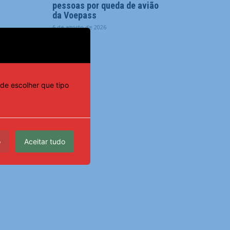
pessoas por queda de avião
da Voepass
6 de agosto de 2026
de escolher que tipo
o
Aceitar tudo