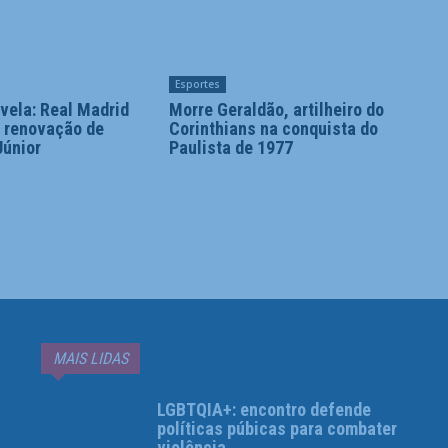
Esportes
vela: Real Madrid
Morre Geraldão, artilheiro do
a renovação de
Corinthians na conquista do
Júnior
Paulista de 1977
MAIS LIDAS
LGBTQIA+: encontro defende
políticas púbicas para combater
violência