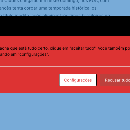
de Clubes chega ao fim neste domingo, nos EUA, com
rancês tenta coroar uma temporada histórica, os
ítulo inédito, após eliminar três times brasileiros no
acha que está tudo certo, clique em "aceitar tudo". Você também po
cando em "configurações".
Configurações
Recusar tud