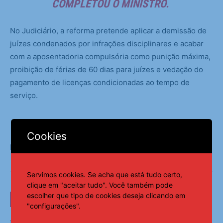
COMPLETOU O MINISTRO.
No Judiciário, a reforma pretende aplicar a demissão de
juízes condenados por infrações disciplinares e acabar
com a aposentadoria compulsória como punição máxima,
proibição de férias de 60 dias para juízes e vedação do
pagamento de licenças condicionadas ao tempo de
serviço.
Cookies
Fonte:
Agência Brasil
Servimos cookies. Se acha que está tudo certo,
clique em "aceitar tudo". Você também pode
escolher que tipo de cookies deseja clicando em
LEIA TAMBÉM
"configurações".