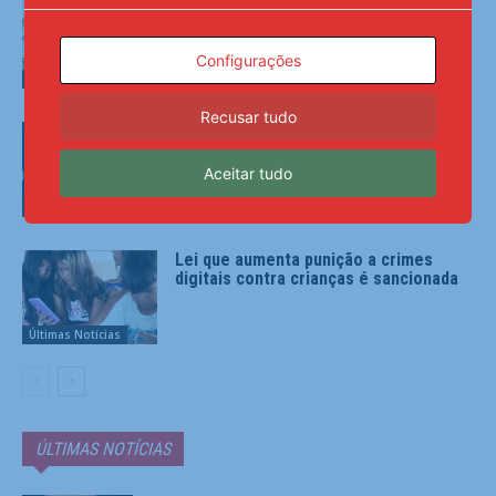
Balança comercial de julho tem
superávit de US$ 7 bilhões
Configurações
Últimas Notícias
Recusar tudo
Pai e madrasta são presos suspeitos
de morte de menino de 3 anos no TO
Aceitar tudo
Últimas Notícias
Lei que aumenta punição a crimes
digitais contra crianças é sancionada
Últimas Notícias
ÚLTIMAS NOTÍCIAS