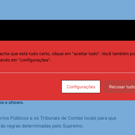
e um primeiro resultado da análise dos relatórios
ãos como a Advocacia-Geral da União (AGU).
acha que está tudo certo, clique em "aceitar tudo". Você também po
ragem, de acordo com critérios de priorização, como
cando em "configurações".
 público, dando-se preferência a localidades de menor
 é importante para a priorização. Por sua
Configurações
Recusar tud
opensas a irregularidades o dinheiro destinado a
os e
shows
.
térios Públicos e os Tribunais de Contas locais para que
s às regras determinadas pelo Supremo.