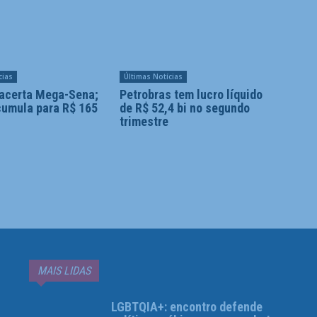
cias
Últimas Notícias
acerta Mega-Sena;
Petrobras tem lucro líquido
cumula para R$ 165
de R$ 52,4 bi no segundo
trimestre
MAIS LIDAS
LGBTQIA+: encontro defende