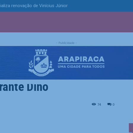
ializa renovação de Vinícius Júnior
S
POLÍTICA
TECNOLOGIA
ESPORTES
MUNICÍPIOS
- Publicidade -
em emendas Pix antigas
rante Dino
s Pix antigas serão apurados, garante Dino
74
0