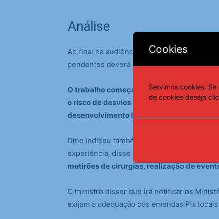
Análise
Cookies
Ao final da audiência, ficou determinado qu
pendentes deverá ser apresentado por órg
Servimos cookies. Se 
O trabalho começará a ser feito por amost
de cookies deseja cli
o risco de desvios e o destino do dinheiro
desenvolvimento humano.
Dino indicou também que o objeto da emenda
experiência, disse o ministro,
estão mais pr
mutirões de cirurgias, realização de event
O ministro disser que irá notificar os Minis
exijam a adequação das emendas Pix locai