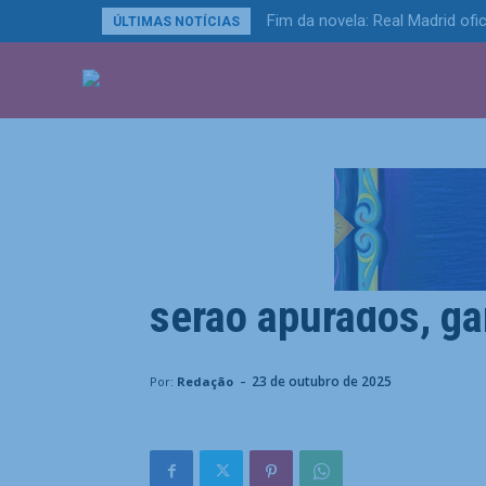
Fim da novela: Real Madrid ofic
ÚLTIMAS NOTÍCIAS
ÚLTIMAS NOTÍCIA
Últimas Notícias
Eventuais crimes 
serão apurados, ga
Home
Últimas Notícias
Eventuais crimes em emenda
-
23 de outubro de 2025
Por:
Redação