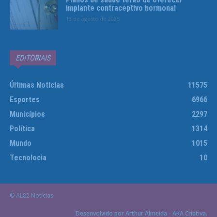
implante contraceptivo hormonal
13 de agosto de 2025
EDITORIAIS
Últimas Notícias
11575
Esportes
6966
Municípios
2297
Política
1314
Mundo
1015
Tecnolocia
10
© AL82 Notícias.
Desenvolvido por Arthur Almeida - AKA Criativa.