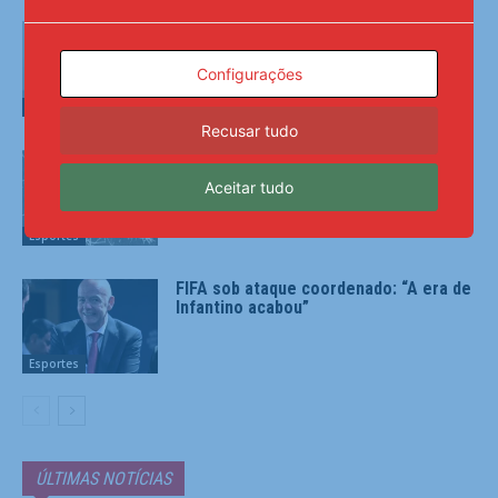
Ex-Corinthians, Jadson é preso por
violência doméstica
Configurações
Esportes
Recusar tudo
Pedri cumpre promessa e volta ao
Barcelona com ‘look’ radical
Aceitar tudo
Esportes
FIFA sob ataque coordenado: “A era de
Infantino acabou”
Esportes
ÚLTIMAS NOTÍCIAS