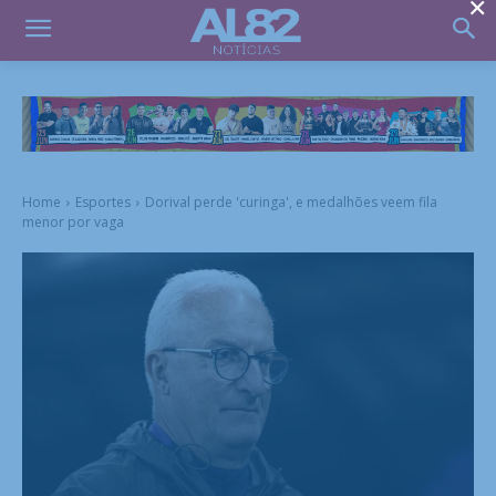
×
Home
Esportes
Dorival perde 'curinga', e medalhões veem fila
menor por vaga