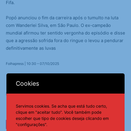
Fifa.
Popó anunciou o fim da carreira após o tumulto na luta
com Wanderlei Silva, em São Paulo. O ex-campeão
mundial afirmou ter sentido vergonha do episódio e disse
que a agressão sofrida fora do ringue o levou a pendurar
definitivamente as luvas
Folhapress | 10:30 – 07/10/2025
Cookies
Fonte:
Notícias ao Minuto
Servimos cookies. Se acha que está tudo certo,
clique em "aceitar tudo". Você também pode
escolher que tipo de cookies deseja clicando em
LEIA TAMBÉM
"configurações".