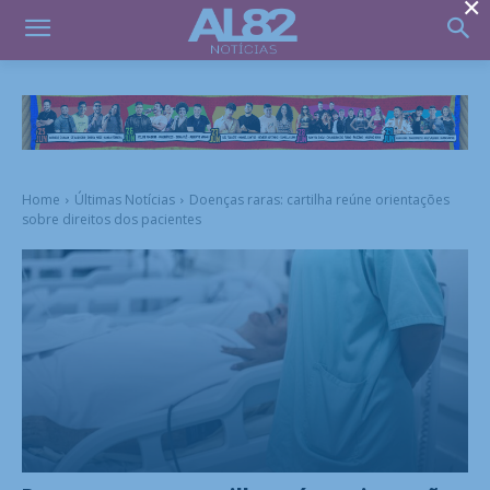
×
Home
Últimas Notícias
Doenças raras: cartilha reúne orientações
sobre direitos dos pacientes