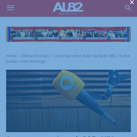
×
Home
Últimas Notícias
Conversa com o Autor da Rádio MEC recebe
poetas neste domingo