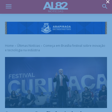
×
Home
Últimas Notícias
Começa em Brasília festival sobre inovação
e tecnologia na indústria