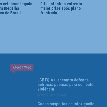
es celebram legado
Fifa: Infantino enfrenta
ira medalha
maior crise após plano
ca do Brasil
frustrado
MAIS LIDAS
LGBTQIA+: encontro defende
políticas púbicas para combater
violência
22 de outubro de 2025
Casos suspeitos de intoxicação