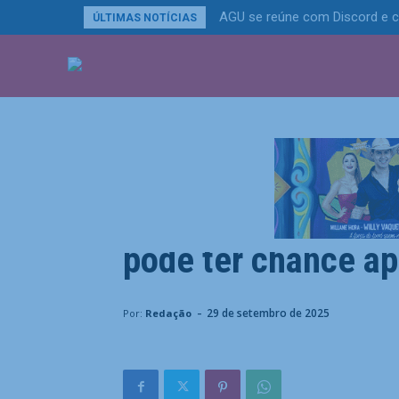
AGU se reúne com Discord e c
ÚLTIMAS NOTÍCIAS
ÚLTIMAS NOTÍCIA
Esportes
Com lesão de titula
pode ter chance ap
Home
Esportes
Com lesão de titular, reforço do P
-
29 de setembro de 2025
Por:
Redação