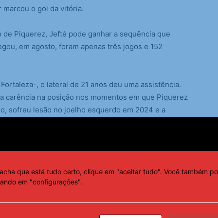
 marcou o gol da vitória.
o de Piquerez, Jefté pode ganhar a sequência que
egou, em agosto, foram apenas três jogos e 152
 Fortaleza-, o lateral de 21 anos deu uma assistência.
ir a carência na posição nos momentos em que Piquerez
lo, sofreu lesão no joelho esquerdo em 2024 e a
rá pela frente São Paulo, Juventude, Bragantino e
l da Libertadores, contra a LDU.
acha que está tudo certo, clique em "aceitar tudo". Você também po
cando em "configurações".
015, Yago Moreira, 31, foi preso em flagrante por
m (ES). O ex-atacante, que já havia sido detido em
EUA, Coreia do Sul e Kuwait