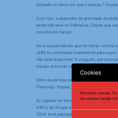
driblado no lance em que o camisa 7 tricolor
Com isso, a depender da gravidade da lesã
ainda não teve no Palmeiras. Desde que ch
minutos em campo.
Na única partida em que foi titular -contra o
Jefté foi contratado exatamente para supr
não está disponível. O uruguaio, por exemp
equipe alviverde sentiu sua ausência.
Cookies
Além da partida contra o Vasco, o Verdão te
Flamengo. Depois, passa a focar na semifina
Servimos cookies. Se 
de cookies deseja cli
Ex-jogador do Vasco e campeão carioca em 2
tráfico de drogas em Cachoeiro de Itapemiri
2024, teve passagem por clubes no Brasil, 