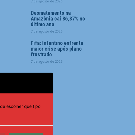
7 de agosto de 2026
Desmatamento na
Amazônia cai 36,87% no
último ano
7 de agosto de 2026
Fifa: Infantino enfrenta
maior crise após plano
frustrado
7 de agosto de 2026
de escolher que tipo