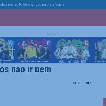
obra proteção de crianças na plataforma
S
POLÍTICA
TECNOLOGIA
ESPORTES
MUNICÍPIOS
- Publicidade -
r, reforço do Palmeiras
ós não ir bem
almeiras pode ter chance após não...
91
0