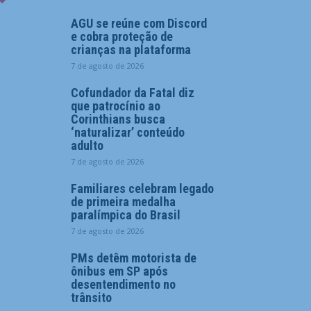
AGU se reúne com Discord
e cobra proteção de
crianças na plataforma
7 de agosto de 2026
Cofundador da Fatal diz
que patrocínio ao
Corinthians busca
‘naturalizar’ conteúdo
adulto
7 de agosto de 2026
Familiares celebram legado
de primeira medalha
paralímpica do Brasil
7 de agosto de 2026
PMs detêm motorista de
ônibus em SP após
desentendimento no
trânsito