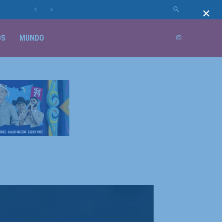
×
OS
MUNDO