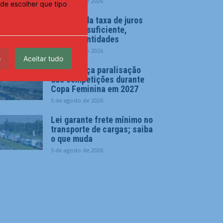
5 de agosto de 2026
de escolher que tipo
Redução da taxa de juros
ainda é insuficiente,
avaliam entidades
5 de agosto de 2026
o
Aceitar tudo
CBF reforça paralisação
das competições durante
Copa Feminina em 2027
5 de agosto de 2026
Lei garante frete mínimo no
transporte de cargas; saiba
o que muda
5 de agosto de 2026