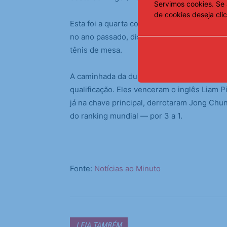
Servimos cookies. Se 
de cookies deseja cli
Esta foi a quarta competição que Hugo Cal
no ano passado, disputaram juntos. Em out
tênis de mesa.
A caminhada da dupla brasileira no WTT St
qualificação. Eles venceram o inglês Liam P
já na chave principal, derrotaram Jong Ch
do ranking mundial — por 3 a 1.
Fonte:
Notícias ao Minuto
LEIA TAMBÉM