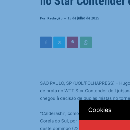
no Star Contender 
-
15 de julho de 2025
Por:
Redação
S
ÃO PAULO, SP (UOL/FOLHAPRESS) – Hugo C
de prata no WTT Star Contender de Ljubjana,
chegou à decisão de duplas mistas no torne
Cookies
“Calderashi”, como ficou conhecida a parcer
Coreia do Sul, por 3 sets a 0, com parciais 
deste domingo (22).