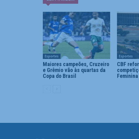
Esportes
Esportes
Maiores campeões, Cruzeiro
CBF refor
e Grêmio vão às quartas da
competiç
Copa do Brasil
Feminina