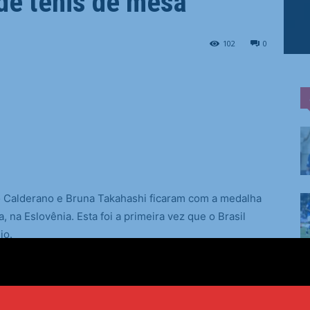
de tênis de mesa
102
0
alderano e Bruna Takahashi ficaram com a medalha
 na Eslovênia. Esta foi a primeira vez que o Brasil
io.
ia, perdeu a final, para Lim Jonghoon e Shin Yubin, da
de 12/10, 11/7 e 11/7. O duelo aconteceu na manhã