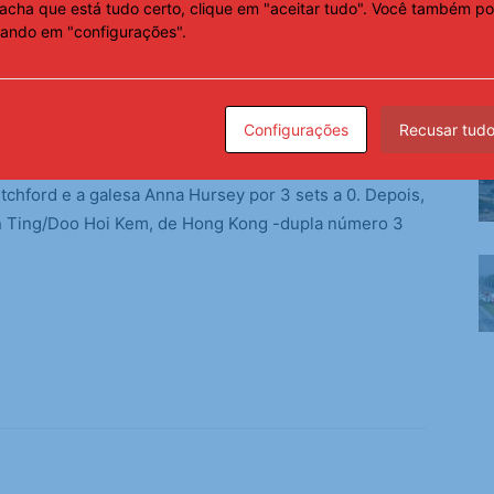
acha que está tudo certo, clique em "aceitar tudo". Você também po
cando em "configurações".
derano e Bruna Takahashi, que anunciaram o namoro
ubro, eles ficaram com a prata no Pan-Americano de
Configurações
Recusar tud
ar Contender Ljubjana começou ainda na fase de
itchford e a galesa Anna Hursey por 3 sets a 0. Depois,
un Ting/Doo Hoi Kem, de Hong Kong -dupla número 3