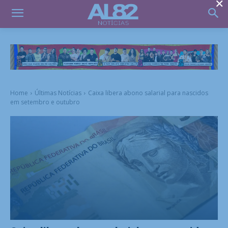
×
Home
Últimas Notícias
Caixa libera abono salarial para nascidos
em setembro e outubro