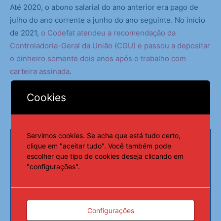
Até 2020, o abono salarial do ano anterior era pago de
julho do ano corrente a junho do ano seguinte. No início
de 2021,
o Codefat atendeu a recomendação da
Controladoria-Geral da União (CGU) e passou a depositar
o dinheiro somente dois anos após o trabalho com
carteira assinada
.
Cookies
Servimos cookies. Se acha que está tudo certo,
clique em "aceitar tudo". Você também pode
escolher que tipo de cookies deseja clicando em
"configurações".
Configurações