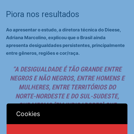
Piora nos resultados
Ao apresentar o estudo, a diretora técnica do Dieese,
Adriana Marcolino, explicou que o Brasil ainda
apresenta desigualdades persistentes, principalmente
entre gêneros, regiões e cor/raça.
“A DESIGUALDADE É TÃO GRANDE ENTRE
NEGROS E NÃO NEGROS, ENTRE HOMENS E
MULHERES, ENTRE TERRITÓRIOS DO
NORTE-NORDESTE E DO SUL-SUDESTE,
QUE MESMO [EM INDICADORES] QUE
Cookies
CRESCERAM ACIMA DA MÉDIA, AS
DESIGUALDADES AINDA SÃO BASTANTE
RELEVANTES”, CONSTATOU A TÉCNICA .