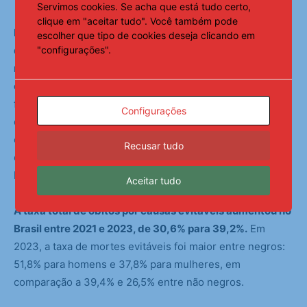
Servimos cookies. Se acha que está tudo certo,
clique em "aceitar tudo". Você também pode
Entre os indicadores que apresentaram retrocessos,
escolher que tipo de cookies deseja clicando em
"configurações".
divulgados no documento, está o da violência contra as
mulheres, baseada em gênero, que continua a ser grave
e crescente.
Em 2020, o número de vítimas de
feminicídio foi de 1.350. E em 2024, cresceu para 1.492, o
Configurações
que representou 142 casos de feminicídio a mais, na
comparação 2020-2024. O número vai na contramão da
Recusar tudo
queda geral das mortes violentas intencionais (que inclui
homicídios, latrocínios, etc.).
Aceitar tudo
A taxa total de óbitos por causas evitáveis aumentou no
Brasil entre 2021 e 2023, de 30,6% para 39,2%.
Em
2023, a taxa de mortes evitáveis foi maior entre negros:
51,8% para homens e 37,8% para mulheres, em
comparação a 39,4% e 26,5% entre não negros.