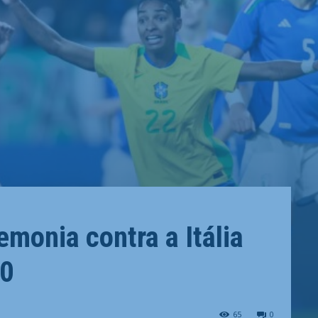
monia contra a Itália
 0
65
0