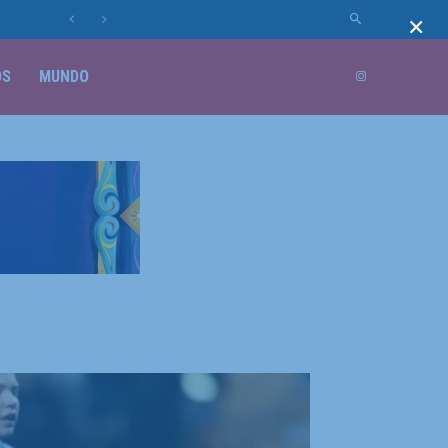
×
OS
MUNDO