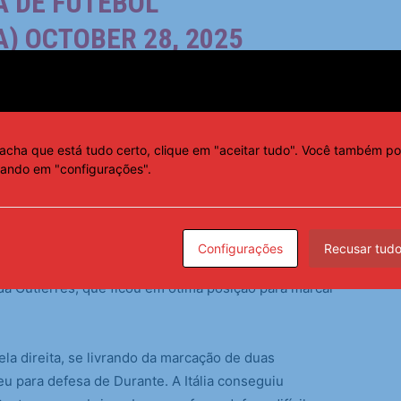
A DE FUTEBOL
A)
OCTOBER 28, 2025
movimentado, com a equipe brasileira sendo
acha que está tudo certo, clique em "aceitar tudo". Você também po
cando em "configurações".
oportunidades.
E a primeira boa chance da seleção
nutos, em cobrança de falta da lateral Yasmim que
Configurações
Recusar tud
abalhar aos 22 minutos, quando saiu do gol para
a Gutierres, que ficou em ótima posição para marcar
la direita, se livrando da marcação de duas
eu para defesa de Durante. A Itália conseguiu