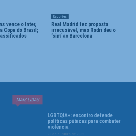
Esportes
ns vence o Inter,
Real Madrid fez proposta
a Copa do Brasil;
irrecusável, mas Rodri deu o
lassificados
‘sim’ ao Barcelona
MAIS LIDAS
LGBTQIA+: encontro defende
políticas púbicas para combater
violência
22 de outubro de 2025