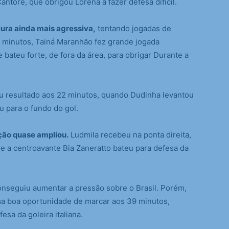
tore, que obrigou Lorena a fazer defesa difícil.
tura ainda mais agressiva,
tentando jogadas de
9 minutos, Tainá Maranhão fez grande jogada
 bateu forte, de fora da área, para obrigar Durante a
eu resultado aos 22 minutos, quando Dudinha levantou
u para o fundo do gol.
eção quase ampliou.
Ludmila recebeu na ponta direita,
de a centroavante Bia Zaneratto bateu para defesa da
onseguiu aumentar a pressão sobre o Brasil. Porém,
 uma boa oportunidade de marcar aos 39 minutos,
esa da goleira italiana.