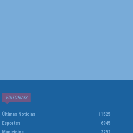
EDITORIAIS
Últimas Notícias
11525
Esportes
6945
Municípios
2292