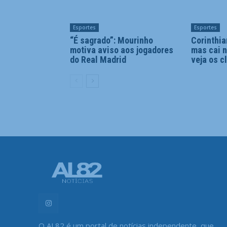
Esportes
Esportes
“É sagrado”: Mourinho
Corinthia
motiva aviso aos jogadores
mas cai n
do Real Madrid
veja os c
O AL82 é um portal de notícias independente, que