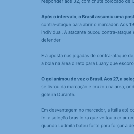
responder aos 32, com chute colocado de Can
Após o intervalo, o Brasil assumiu uma pos
contra-ataque para abrir o marcador. Aos 1
individual. A atacante puxou contra-ataque e
defender.
E a aposta nas jogadas de contra-ataque d
a bola na área direto para Luany que escoro
O gol animou de vez o Brasil. Aos 27, a sel
se livrou da marcação e cruzou na área, on
goleira Durante.
Em desvantagem no marcador, a Itália até c
foi a seleção brasileira que voltou a criar
quando Ludmila bateu forte para forçar a def