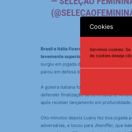
— SELEÇÃO FEMININ
(@SELECAOFEMININ
Cookies
Brasil e Itália fizeram um primeiro tempo 
Servimos cookies. Se 
de cookies deseja cli
levemente superior, criando as melhores 
surgiu em jogada de bola parada, aos 14 mi
parou em defesa da goleira Durante.
A goleira italiana foi obrigada a voltar a tr
defender finalização da centroavante Amand
após receber lançamento em profundidade.
Oito minutos depois Luany fez boa jogada pe
adversárias, e tocou para Jheniffer, que bat