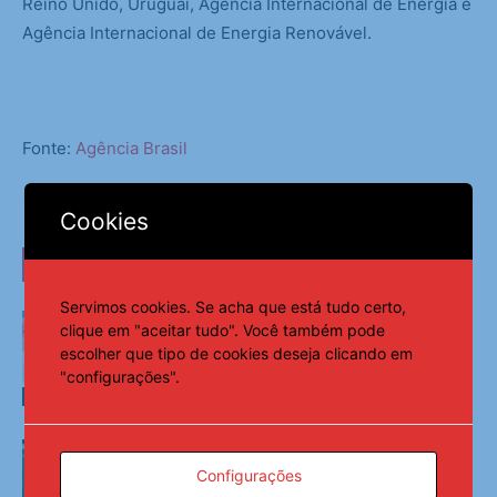
Reino Unido, Uruguai, Agência Internacional de Energia e
Agência Internacional de Energia Renovável.
Fonte:
Agência Brasil
Cookies
LEIA TAMBÉM
Servimos cookies. Se acha que está tudo certo,
Relógio da longevidade é tema do
clique em "aceitar tudo". Você também pode
Caminhos da Reportagem
escolher que tipo de cookies deseja clicando em
"configurações".
Últimas Notícias
Declaração do imposto sobre imóveis
rurais pode ser feita por internet
Configurações