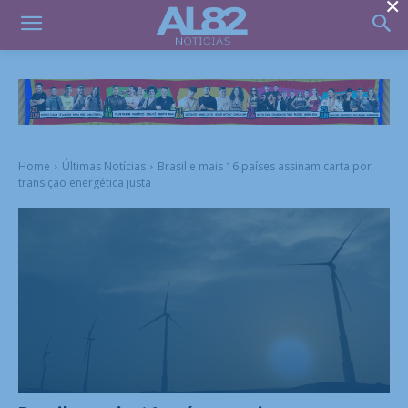
×
Home
Últimas Notícias
Brasil e mais 16 países assinam carta por
transição energética justa