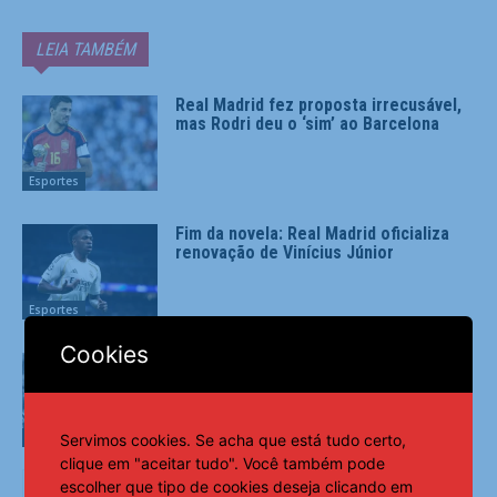
LEIA TAMBÉM
Real Madrid fez proposta irrecusável,
mas Rodri deu o ‘sim’ ao Barcelona
Esportes
Fim da novela: Real Madrid oficializa
renovação de Vinícius Júnior
Esportes
Cookies
Morre Geraldão, artilheiro do
Corinthians na conquista do Paulista
de 1977
Esportes
Servimos cookies. Se acha que está tudo certo,
clique em "aceitar tudo". Você também pode
escolher que tipo de cookies deseja clicando em