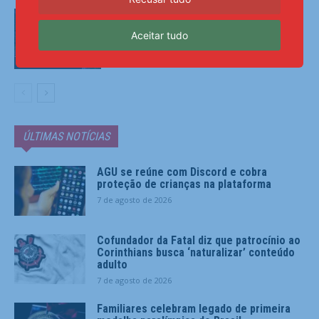
Desmatamento na Amazônia cai 36,87%
no último ano
Aceitar tudo
Últimas Notícias
ÚLTIMAS NOTÍCIAS
AGU se reúne com Discord e cobra
proteção de crianças na plataforma
7 de agosto de 2026
Cofundador da Fatal diz que patrocínio ao
Corinthians busca ‘naturalizar’ conteúdo
adulto
7 de agosto de 2026
Familiares celebram legado de primeira