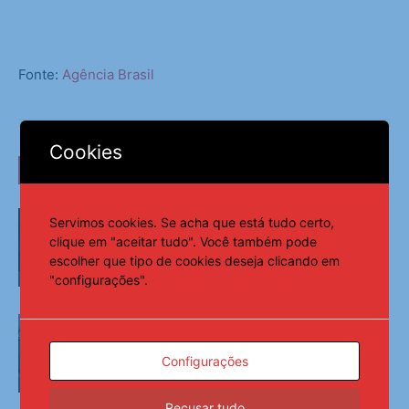
Fonte:
Agência Brasil
Cookies
LEIA TAMBÉM
AGU se reúne com Discord e cobra
Servimos cookies. Se acha que está tudo certo,
proteção de crianças na plataforma
clique em "aceitar tudo". Você também pode
escolher que tipo de cookies deseja clicando em
"configurações".
Últimas Notícias
PMs detêm motorista de ônibus em SP
após desentendimento no trânsito
Configurações
Últimas Notícias
Recusar tudo