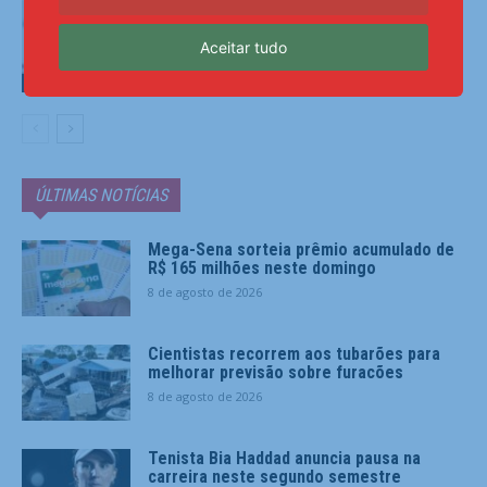
Paulistanos enfrentam filas para tomar
vacina contra sarampo
Aceitar tudo
Últimas Notícias
ÚLTIMAS NOTÍCIAS
Mega-Sena sorteia prêmio acumulado de
R$ 165 milhões neste domingo
8 de agosto de 2026
Cientistas recorrem aos tubarões para
melhorar previsão sobre furacões
8 de agosto de 2026
Tenista Bia Haddad anuncia pausa na
carreira neste segundo semestre