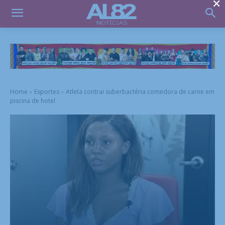
×
Home
Esportes
Atleta contrai suberbactéria comedora de carne em
piscina de hotel