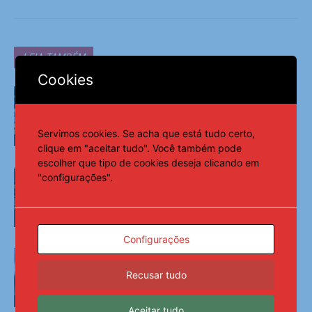
LEIA TAMBÉM
Cookies
Maiores campeões, Cruzeiro e Grêmio
vão às quartas da Copa do Brasil
Servimos cookies. Se acha que está tudo certo,
Esportes
clique em "aceitar tudo". Você também pode
escolher que tipo de cookies deseja clicando em
CBF reforça paralisação das
"configurações".
competições durante Copa Feminina
em 2027
Esportes
Configurações
Confusão em Belém amplia polêmicas
de Neymar desde volta ao Santos
Recusar tudo
Esportes
Aceitar tudo