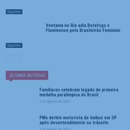
Esportes
Ventania no Rio adia Botafogo x
Fluminense pelo Brasileirão Feminino
Esportes
ÚLTIMAS NOTÍCIAS
Familiares celebram legado de primeira
medalha paralímpica do Brasil
7 de agosto de 2026
PMs detêm motorista de ônibus em SP
após desentendimento no trânsito
7 de agosto de 2026