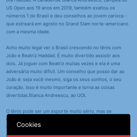
US Open aos 19 anos em 2019, também exaltou os
números 1 do Brasil e deu conselhos ao jovem carioca -
que estreará em agosto no Grand Slam norte-americano
com a mesma idade.
Acho muito legal ver o Brasil crescendo no tênis com
João e Beatriz Haddad. É muito divertido assistir aos
dois. Já joguei com Beatriz muitas vezes e ela é uma
adversária muito difícil. Um conselho que posso dar ao
João é: seja você mesmo, siga os seus sonhos, o seu
coração. Isso é muito importante e torna as coisas
divertidas.Bianca Andreescu, ao UOL
O tênis pode ser um esporte muito sério, mas se
conseguirmos manter as coisas leves às vezes, acho que
Cookies
isso pode ajudar bastante. E, obviamente, nunca desistir,
porque sempre teremos dias ruins, mas é como