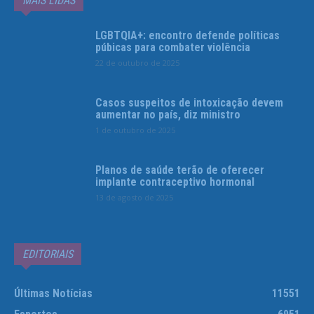
MAIS LIDAS
LGBTQIA+: encontro defende políticas
púbicas para combater violência
22 de outubro de 2025
Casos suspeitos de intoxicação devem
aumentar no país, diz ministro
1 de outubro de 2025
Planos de saúde terão de oferecer
implante contraceptivo hormonal
13 de agosto de 2025
EDITORIAIS
Últimas Notícias
11551