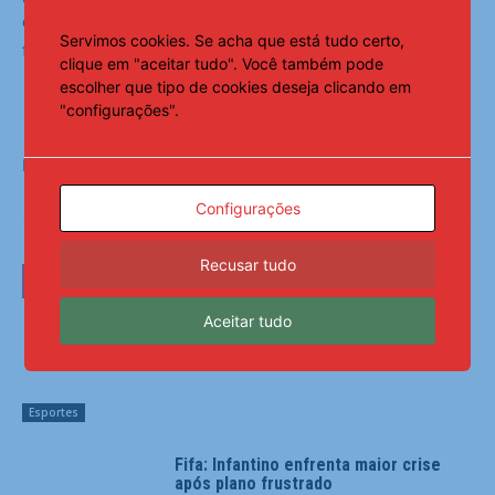
encaramos a situação que importa, então encare de
Servimos cookies. Se acha que está tudo certo,
forma positiva e não negativa.
clique em "aceitar tudo". Você também pode
escolher que tipo de cookies deseja clicando em
"configurações".
Fonte:
Notícias ao Minuto
Configurações
Recusar tudo
LEIA TAMBÉM
Aceitar tudo
Familiares celebram legado de
primeira medalha paralímpica do Brasil
Esportes
Fifa: Infantino enfrenta maior crise
após plano frustrado